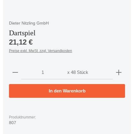
Dieter Nitzling GmbH
Dartspiel
Regulärer Preis:
21,12 €
Preise exkl. MwSt. zzgl. Versandkosten
Produkt Anzahl: Gib den gewünschten Wert ein oder 
x 48 Stück
In den Warenkorb
Produktnummer:
807