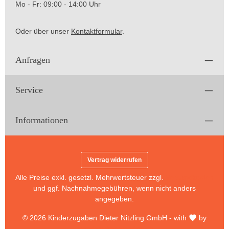
Mo - Fr: 09:00 - 14:00 Uhr
Oder über unser
Kontaktformular
.
Anfragen
Service
Informationen
Vertrag widerrufen
Alle Preise exkl. gesetzl. Mehrwertsteuer zzgl.
Versandkosten
und ggf. Nachnahmegebühren, wenn nicht anders
angegeben.
© 2026 Kinderzugaben Dieter Nitzling GmbH - with
by
brandworker webdesign