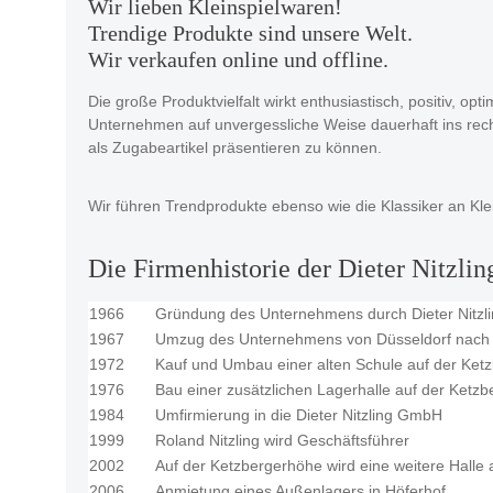
Wir lieben Kleinspielwaren!
Trendige Produkte sind unsere Welt.
Wir verkaufen online und offline.
Die große Produktvielfalt wirkt enthusiastisch, positiv, o
Unternehmen auf unvergessliche Weise dauerhaft ins rech
als Zugabeartikel präsentieren zu können.
Wir führen Trendprodukte ebenso wie die Klassiker an Kl
Die Firmenhistorie der Dieter Nitzl
1966
Gründung des Unternehmens durch Dieter Nitzl
1967
Umzug des Unternehmens von Düsseldorf nach
1972
Kauf und Umbau einer alten Schule auf der Ket
1976
Bau einer zusätzlichen Lagerhalle auf der Ketz
1984
Umfirmierung in die Dieter Nitzling GmbH
1999
Roland Nitzling wird Geschäftsführer
2002
Auf der Ketzbergerhöhe wird eine weitere Halle
2006
Anmietung eines Außenlagers in Höferhof.