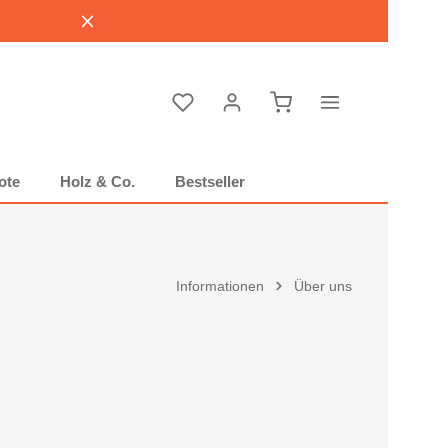
Warenkorb enthält 0 P
ote
Holz & Co.
Bestseller
Informationen
Über uns