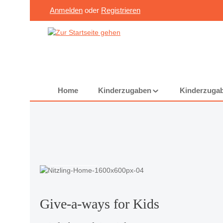
Anmelden
oder
Registrieren
Zum Hauptinhalt springen
Zur Suche springen
Zur Hauptnavigation springen
Home
Kinderzugaben
Kinderzugab
Über uns
Give-a-ways for Kids