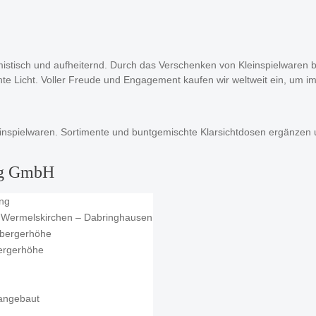
ptimistisch und aufheiternd. Durch das Verschenken von Kleinspielwaren 
te Licht. Voller Freude und Engagement kaufen wir weltweit ein, um i
einspielwaren. Sortimente und buntgemischte Klarsichtdosen ergänzen u
ing GmbH
ing
 Wermelskirchen – Dabringhausen
zbergerhöhe
bergerhöhe
 angebaut